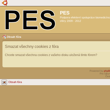
PES
Podpora efektivní spolupráce biomedicín
sféry 2009 - 2012
Obsah fóra
Smazat všechny cookies z fóra
Chcete smazat všechna cookies z vašeho disku uložená tímto fórem?
Powered by
php
Pro Ubun
Čes
Obsah fóra