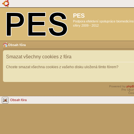
PES
Podpora efektivní spolupráce biomedicín
sféry 2009 - 2012
Obsah fóra
Smazat všechny cookies z fóra
Chcete smazat všechna cookies z vašeho disku uložená tímto fórem?
Powered by
php
Pro Ubun
Čes
Obsah fóra