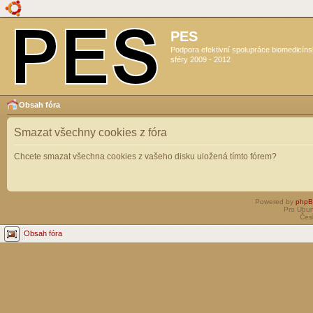
PES
Podpora efektivní spolupráce biomedicín
sféry 2009 - 2012
Obsah fóra
Smazat všechny cookies z fóra
Chcete smazat všechna cookies z vašeho disku uložená tímto fórem?
Powered by
php
Pro Ubun
Čes
Obsah fóra