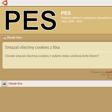
PES
Podpora efektivní spolupráce biomedicín
sféry 2009 - 2012
Obsah fóra
Smazat všechny cookies z fóra
Chcete smazat všechna cookies z vašeho disku uložená tímto fórem?
Powered by
php
Pro Ubun
Čes
Obsah fóra