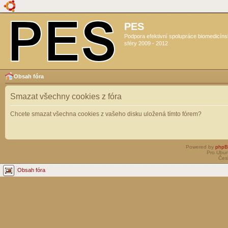
PES
Podpora efektivní spolupráce biomedicín
sféry 2009 - 2012
Obsah fóra
Smazat všechny cookies z fóra
Chcete smazat všechna cookies z vašeho disku uložená tímto fórem?
Powered by
php
Pro Ubun
Čes
Obsah fóra