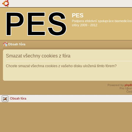
PES
Podpora efektivní spolupráce biomedicín
sféry 2009 - 2012
Obsah fóra
Smazat všechny cookies z fóra
Chcete smazat všechna cookies z vašeho disku uložená tímto fórem?
Powered by
php
Pro Ubun
Čes
Obsah fóra