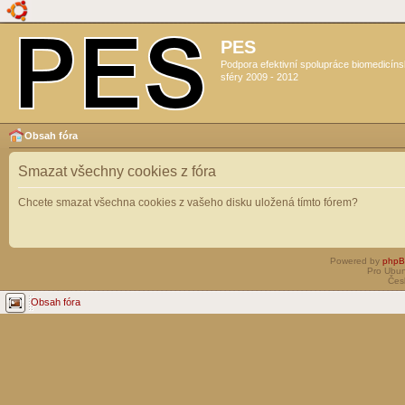
PES
Podpora efektivní spolupráce biomedicín
sféry 2009 - 2012
Obsah fóra
Smazat všechny cookies z fóra
Chcete smazat všechna cookies z vašeho disku uložená tímto fórem?
Powered by
php
Pro Ubun
Čes
Obsah fóra