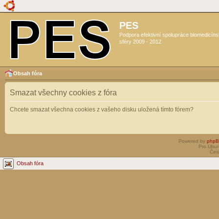
PES
Podpora efektivní spolupráce biomedicín
sféry 2009 - 2012
Obsah fóra
Smazat všechny cookies z fóra
Chcete smazat všechna cookies z vašeho disku uložená tímto fórem?
Powered by
php
Pro Ubun
Čes
Obsah fóra