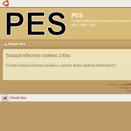
PES
Podpora efektivní spolupráce biomedicín
sféry 2009 - 2012
Obsah fóra
Smazat všechny cookies z fóra
Chcete smazat všechna cookies z vašeho disku uložená tímto fórem?
Powered by
php
Pro Ubun
Čes
Obsah fóra