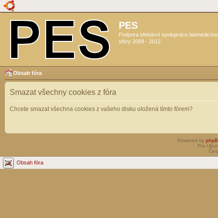
PES
Podpora efektivní spolupráce biomedicín
sféry 2009 - 2012
Obsah fóra
Smazat všechny cookies z fóra
Chcete smazat všechna cookies z vašeho disku uložená tímto fórem?
Powered by
php
Pro Ubun
Čes
Obsah fóra