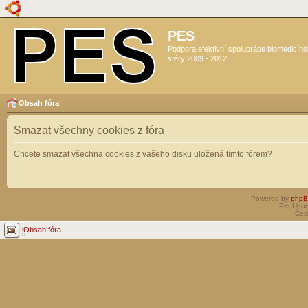
PES
Podpora efektivní spolupráce biomedicín
sféry 2009 - 2012
Obsah fóra
Smazat všechny cookies z fóra
Chcete smazat všechna cookies z vašeho disku uložená tímto fórem?
Powered by
php
Pro Ubun
Čes
Obsah fóra