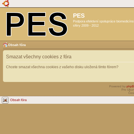
PES
Podpora efektivní spolupráce biomedicín
sféry 2009 - 2012
Obsah fóra
Smazat všechny cookies z fóra
Chcete smazat všechna cookies z vašeho disku uložená tímto fórem?
Powered by
php
Pro Ubun
Čes
Obsah fóra