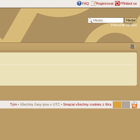
FAQ
Registrovat
Přihlásit se
Pokročilé hledání
Tým
• Všechny časy jsou v UTC •
Smazat všechny cookies z fóra