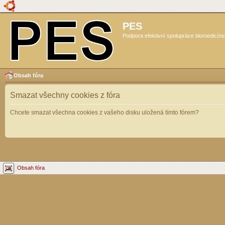
PES
Podpora efektivní spolupráce biomedicíns
Obsah fóra
Smazat všechny cookies z fóra
Chcete smazat všechna cookies z vašeho disku uložená tímto fórem?
Obsah fóra