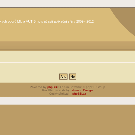
kých oborů MU a VUT Brno s účastí aplikační sféry 2009 - 2012
Powered by
phpBB
® Forum Software © phpBB Group
Pro Ubuntu style by
Ishimaru Design
Český překlad –
phpBB.cz