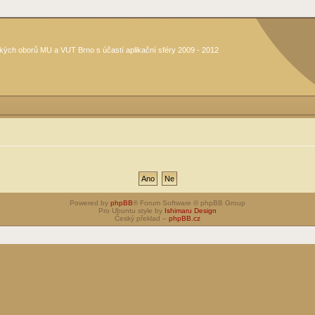
kých oborů MU a VUT Brno s účastí aplikační sféry 2009 - 2012
Powered by
phpBB
® Forum Software © phpBB Group
Pro Ubuntu style by
Ishimaru Design
Český překlad –
phpBB.cz