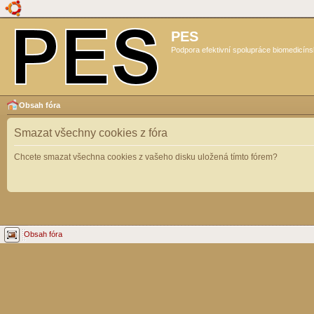
PES
Podpora efektivní spolupráce biomedicíns
Obsah fóra
Smazat všechny cookies z fóra
Chcete smazat všechna cookies z vašeho disku uložená tímto fórem?
Obsah fóra