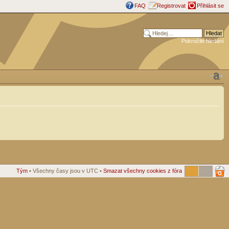
FAQ
Registrovat
Přihlásit se
Pokročilé hledání
Tým
• Všechny časy jsou v UTC •
Smazat všechny cookies z fóra