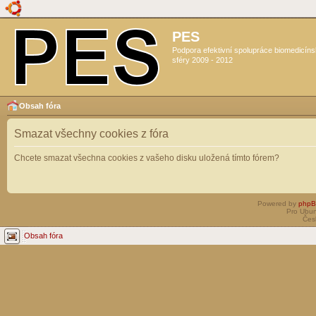
PES
Podpora efektivní spolupráce biomedicín
sféry 2009 - 2012
Obsah fóra
Smazat všechny cookies z fóra
Chcete smazat všechna cookies z vašeho disku uložená tímto fórem?
Powered by
php
Pro Ubun
Čes
Obsah fóra