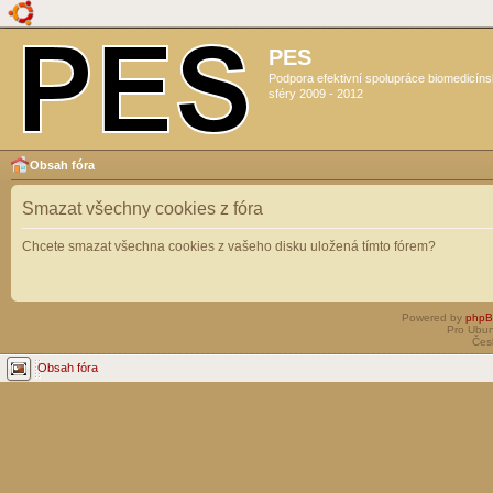
PES
Podpora efektivní spolupráce biomedicín
sféry 2009 - 2012
Obsah fóra
Smazat všechny cookies z fóra
Chcete smazat všechna cookies z vašeho disku uložená tímto fórem?
Powered by
php
Pro Ubun
Čes
Obsah fóra