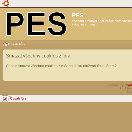
PES
Podpora efektivní spolupráce biomedicín
sféry 2009 - 2012
Obsah fóra
Smazat všechny cookies z fóra
Chcete smazat všechna cookies z vašeho disku uložená tímto fórem?
Powered by
php
Pro Ubun
Čes
Obsah fóra