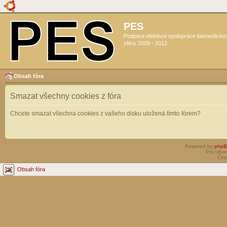
PES
Podpora efektivní spolupráce biomedicín
sféry 2009 - 2012
Obsah fóra
Smazat všechny cookies z fóra
Chcete smazat všechna cookies z vašeho disku uložená tímto fórem?
Powered by
php
Pro Ubun
Čes
Obsah fóra