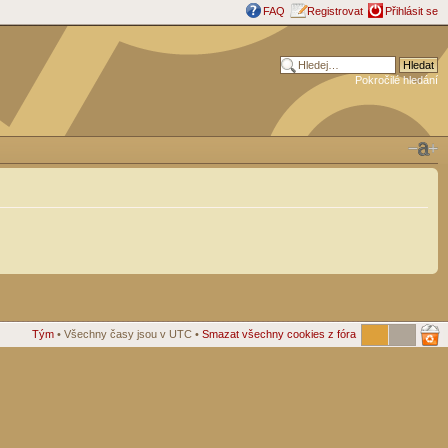
FAQ
Registrovat
Přihlásit se
Pokročilé hledání
Tým
• Všechny časy jsou v UTC •
Smazat všechny cookies z fóra