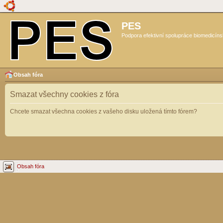
PES
Podpora efektivní spolupráce biomedicíns
Obsah fóra
Smazat všechny cookies z fóra
Chcete smazat všechna cookies z vašeho disku uložená tímto fórem?
Obsah fóra