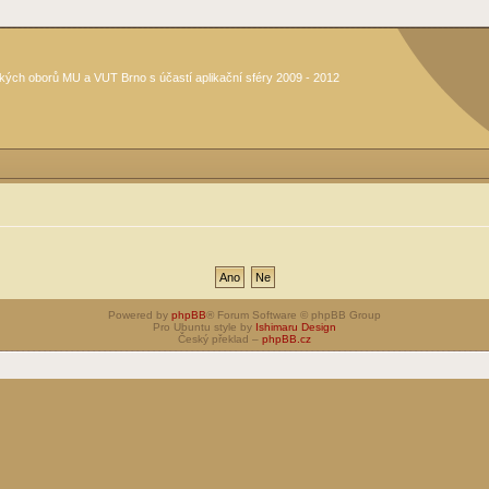
kých oborů MU a VUT Brno s účastí aplikační sféry 2009 - 2012
Powered by
phpBB
® Forum Software © phpBB Group
Pro Ubuntu style by
Ishimaru Design
Český překlad –
phpBB.cz