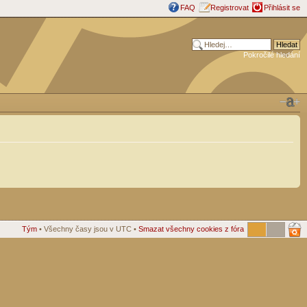
FAQ
Registrovat
Přihlásit se
Pokročilé hledání
Tým
• Všechny časy jsou v UTC •
Smazat všechny cookies z fóra