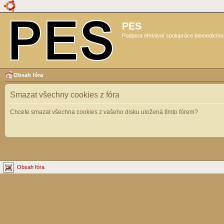
PES
Podpora efektivní spolupráce biomedicíns
Obsah fóra
Smazat všechny cookies z fóra
Chcete smazat všechna cookies z vašeho disku uložená tímto fórem?
Obsah fóra