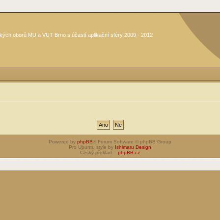
kých oborů MU a VUT Brno s účastí aplikační sféry 2009 - 2012
Powered by
phpBB
® Forum Software © phpBB Group
Pro Ubuntu style by
Ishimaru Design
Český překlad –
phpBB.cz