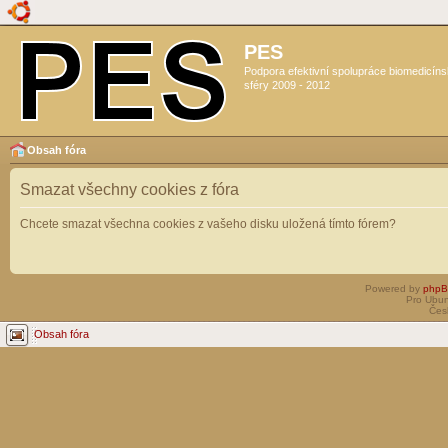
PES
Podpora efektivní spolupráce biomedicín
sféry 2009 - 2012
Obsah fóra
Smazat všechny cookies z fóra
Chcete smazat všechna cookies z vašeho disku uložená tímto fórem?
Powered by
php
Pro Ubun
Čes
Obsah fóra