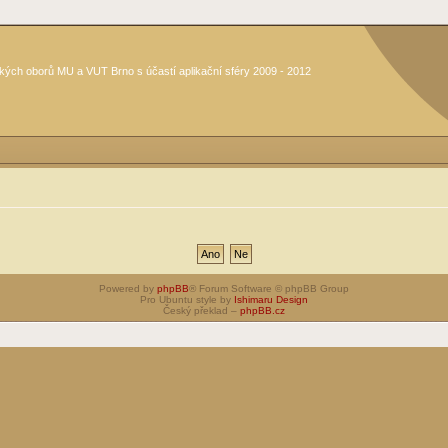
kých oborů MU a VUT Brno s účastí aplikační sféry 2009 - 2012
Powered by
phpBB
® Forum Software © phpBB Group
Pro Ubuntu style by
Ishimaru Design
Český překlad –
phpBB.cz