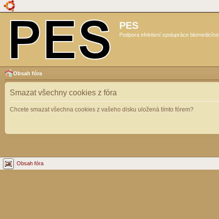
PES
Podpora efektivní spolupráce biomedicíns
Obsah fóra
Smazat všechny cookies z fóra
Chcete smazat všechna cookies z vašeho disku uložená tímto fórem?
Obsah fóra