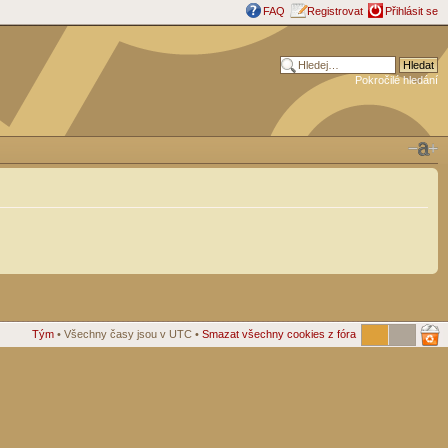
FAQ
Registrovat
Přihlásit se
Pokročilé hledání
Tým
• Všechny časy jsou v UTC •
Smazat všechny cookies z fóra