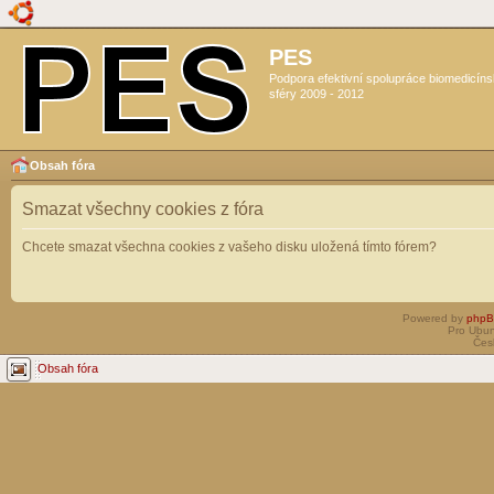
PES
Podpora efektivní spolupráce biomedicín
sféry 2009 - 2012
Obsah fóra
Smazat všechny cookies z fóra
Chcete smazat všechna cookies z vašeho disku uložená tímto fórem?
Powered by
php
Pro Ubun
Čes
Obsah fóra