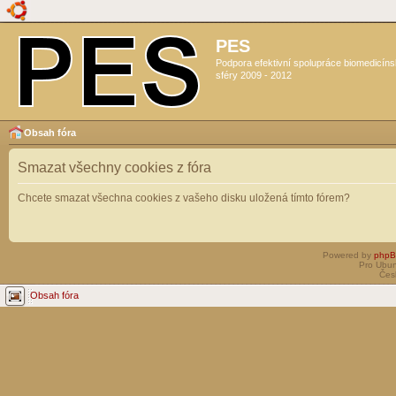
PES
Podpora efektivní spolupráce biomedicín
sféry 2009 - 2012
Obsah fóra
Smazat všechny cookies z fóra
Chcete smazat všechna cookies z vašeho disku uložená tímto fórem?
Powered by
php
Pro Ubun
Čes
Obsah fóra