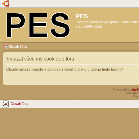
PES
Podpora efektivní spolupráce biomedicín
sféry 2009 - 2012
Obsah fóra
Smazat všechny cookies z fóra
Chcete smazat všechna cookies z vašeho disku uložená tímto fórem?
Powered by
php
Pro Ubun
Čes
Obsah fóra