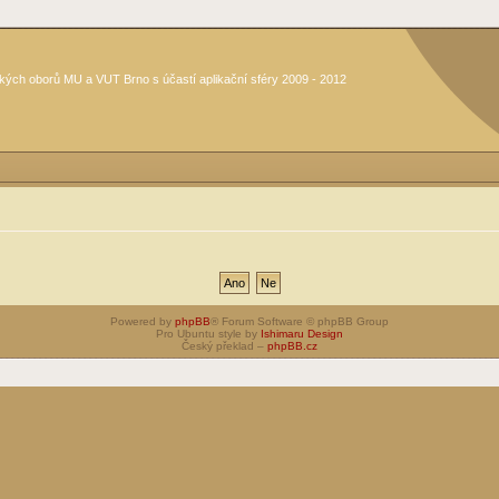
kých oborů MU a VUT Brno s účastí aplikační sféry 2009 - 2012
Powered by
phpBB
® Forum Software © phpBB Group
Pro Ubuntu style by
Ishimaru Design
Český překlad –
phpBB.cz