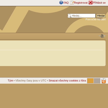
FAQ
Registrovat
Přihlásit se
Pokročilé hledání
Tým
• Všechny časy jsou v UTC •
Smazat všechny cookies z fóra