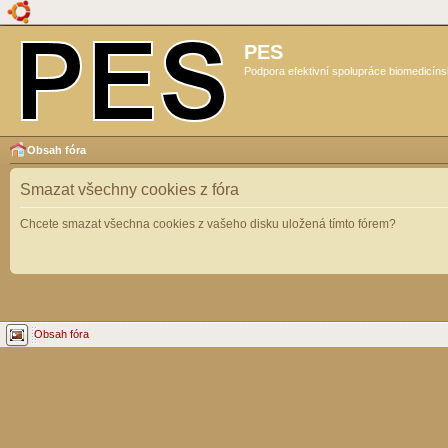
PES
Podpora efektivní spolupráce biomedicíns
Obsah fóra
Smazat všechny cookies z fóra
Chcete smazat všechna cookies z vašeho disku uložená tímto fórem?
Obsah fóra