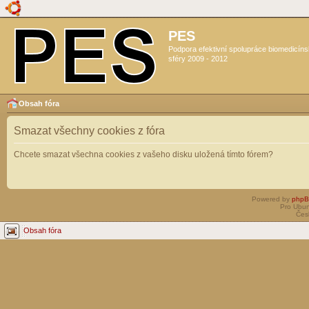
PES
Podpora efektivní spolupráce biomedicín
sféry 2009 - 2012
Obsah fóra
Smazat všechny cookies z fóra
Chcete smazat všechna cookies z vašeho disku uložená tímto fórem?
Powered by
php
Pro Ubun
Čes
Obsah fóra