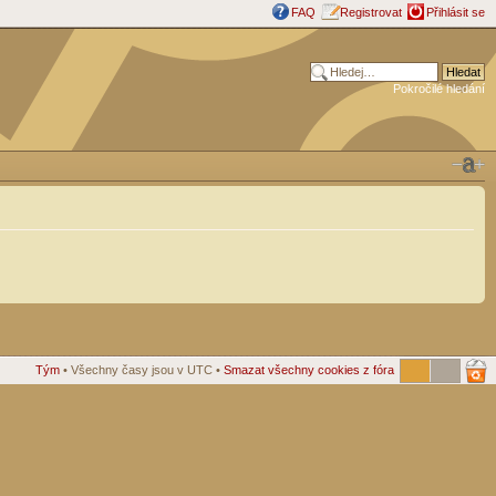
FAQ
Registrovat
Přihlásit se
Pokročilé hledání
Tým
• Všechny časy jsou v UTC •
Smazat všechny cookies z fóra