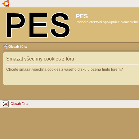
PES
Podpora efektivní spolupráce biomedicíns
Obsah fóra
Smazat všechny cookies z fóra
Chcete smazat všechna cookies z vašeho disku uložená tímto fórem?
Obsah fóra