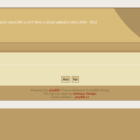
kých oborů MU a VUT Brno s účastí aplikační sféry 2009 - 2012
Powered by
phpBB
® Forum Software © phpBB Group
Pro Ubuntu style by
Ishimaru Design
Český překlad –
phpBB.cz