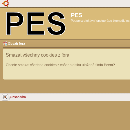
PES
Podpora efektivní spolupráce biomedicíns
Obsah fóra
Smazat všechny cookies z fóra
Chcete smazat všechna cookies z vašeho disku uložená tímto fórem?
Obsah fóra