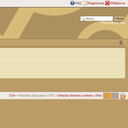
FAQ
Registrovat
Přihlásit se
Pokročilé hledání
Tým
• Všechny časy jsou v UTC •
Smazat všechny cookies z fóra