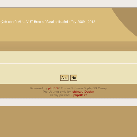
kých oborů MU a VUT Brno s účastí aplikační sféry 2009 - 2012
Powered by
phpBB
® Forum Software © phpBB Group
Pro Ubuntu style by
Ishimaru Design
Český překlad –
phpBB.cz