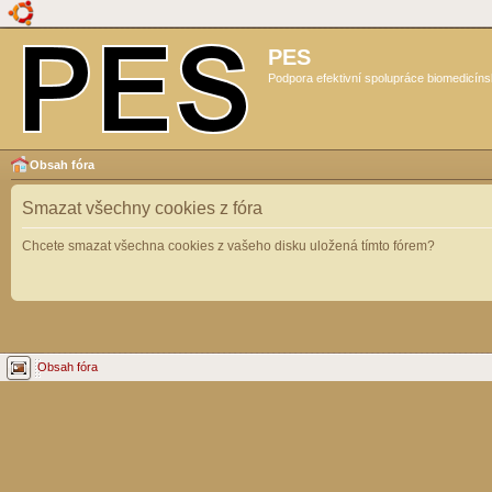
PES
Podpora efektivní spolupráce biomedicíns
Obsah fóra
Smazat všechny cookies z fóra
Chcete smazat všechna cookies z vašeho disku uložená tímto fórem?
Obsah fóra