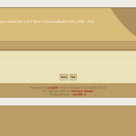
kých oborů MU a VUT Brno s účastí aplikační sféry 2009 - 2012
Powered by
phpBB
® Forum Software © phpBB Group
Pro Ubuntu style by
Ishimaru Design
Český překlad –
phpBB.cz