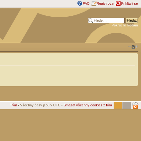
FAQ
Registrovat
Přihlásit se
Pokročilé hledání
Tým
• Všechny časy jsou v UTC •
Smazat všechny cookies z fóra