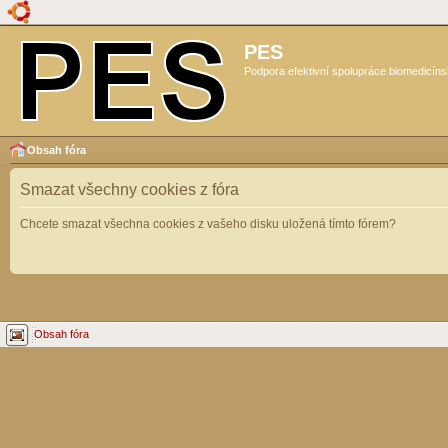
PES
Podpora efektivní spolupráce biomedicíns
Obsah fóra
Smazat všechny cookies z fóra
Chcete smazat všechna cookies z vašeho disku uložená tímto fórem?
Obsah fóra