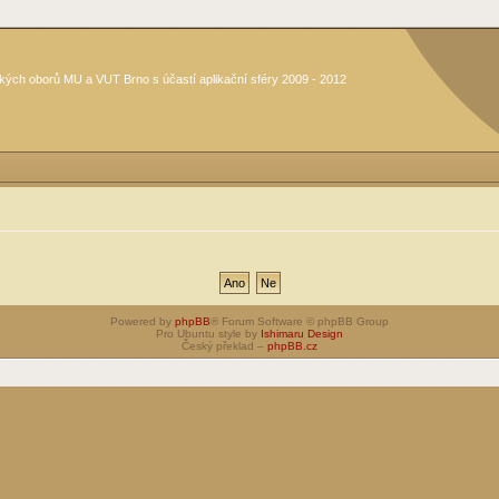
kých oborů MU a VUT Brno s účastí aplikační sféry 2009 - 2012
Powered by
phpBB
® Forum Software © phpBB Group
Pro Ubuntu style by
Ishimaru Design
Český překlad –
phpBB.cz