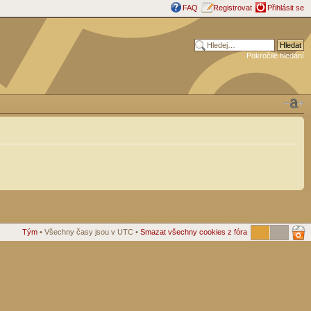
FAQ
Registrovat
Přihlásit se
Pokročilé hledání
Tým
• Všechny časy jsou v UTC •
Smazat všechny cookies z fóra