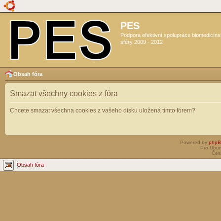
PES
Podpora efektivní spolupráce biomedicín
sféry 2009 - 2012
Obsah fóra
Smazat všechny cookies z fóra
Chcete smazat všechna cookies z vašeho disku uložená tímto fórem?
Powered by
php
Pro Ubun
Čes
Obsah fóra