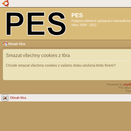
PES
Podpora efektivní spolupráce biomedicín
sféry 2009 - 2012
Obsah fóra
Smazat všechny cookies z fóra
Chcete smazat všechna cookies z vašeho disku uložená tímto fórem?
Powered by
php
Pro Ubun
Čes
Obsah fóra