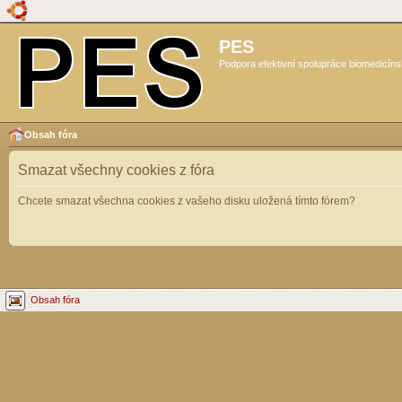
PES
Podpora efektivní spolupráce biomedicíns
Obsah fóra
Smazat všechny cookies z fóra
Chcete smazat všechna cookies z vašeho disku uložená tímto fórem?
Obsah fóra