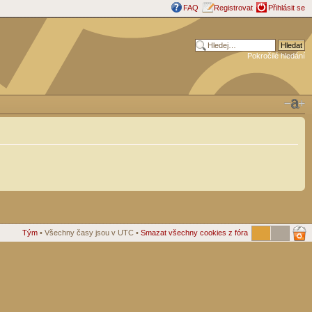
FAQ
Registrovat
Přihlásit se
Pokročilé hledání
Tým
• Všechny časy jsou v UTC •
Smazat všechny cookies z fóra