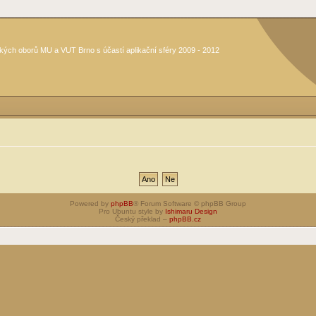
kých oborů MU a VUT Brno s účastí aplikační sféry 2009 - 2012
Powered by
phpBB
® Forum Software © phpBB Group
Pro Ubuntu style by
Ishimaru Design
Český překlad –
phpBB.cz