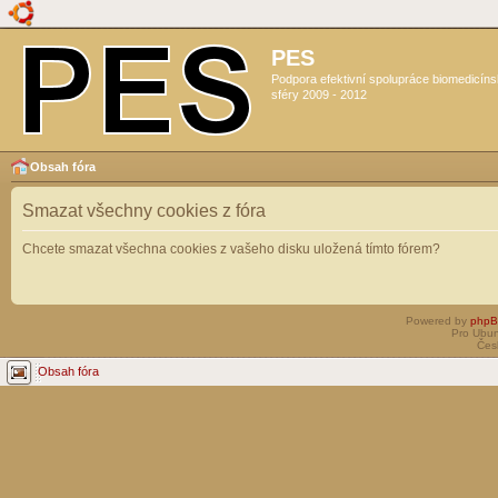
PES
Podpora efektivní spolupráce biomedicín
sféry 2009 - 2012
Obsah fóra
Smazat všechny cookies z fóra
Chcete smazat všechna cookies z vašeho disku uložená tímto fórem?
Powered by
php
Pro Ubun
Čes
Obsah fóra