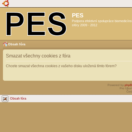
PES
Podpora efektivní spolupráce biomedicín
sféry 2009 - 2012
Obsah fóra
Smazat všechny cookies z fóra
Chcete smazat všechna cookies z vašeho disku uložená tímto fórem?
Powered by
php
Pro Ubun
Čes
Obsah fóra