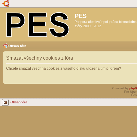
PES
Podpora efektivní spolupráce biomedicín
sféry 2009 - 2012
Obsah fóra
Smazat všechny cookies z fóra
Chcete smazat všechna cookies z vašeho disku uložená tímto fórem?
Powered by
php
Pro Ubun
Čes
Obsah fóra