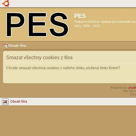
PES
Podpora efektivní spolupráce biomedicín
sféry 2009 - 2012
Obsah fóra
Smazat všechny cookies z fóra
Chcete smazat všechna cookies z vašeho disku uložená tímto fórem?
Powered by
php
Pro Ubun
Čes
Obsah fóra