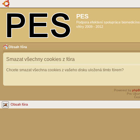
PES
Podpora efektivní spolupráce biomedicín
sféry 2009 - 2012
Obsah fóra
Smazat všechny cookies z fóra
Chcete smazat všechna cookies z vašeho disku uložená tímto fórem?
Powered by
php
Pro Ubun
Čes
Obsah fóra