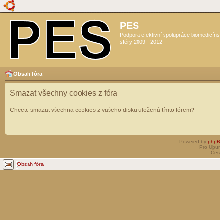
PES
Podpora efektivní spolupráce biomedicín
sféry 2009 - 2012
Obsah fóra
Smazat všechny cookies z fóra
Chcete smazat všechna cookies z vašeho disku uložená tímto fórem?
Powered by
php
Pro Ubun
Čes
Obsah fóra