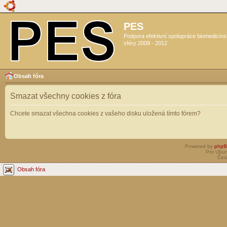
PES
Podpora efektivní spolupráce biomedicín
sféry 2009 - 2012
Obsah fóra
Smazat všechny cookies z fóra
Chcete smazat všechna cookies z vašeho disku uložená tímto fórem?
Powered by
php
Pro Ubun
Čes
Obsah fóra