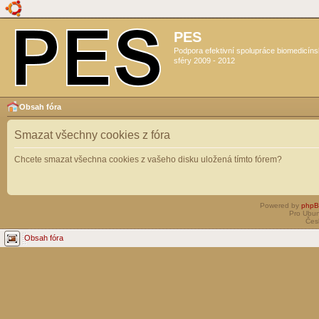
PES
Podpora efektivní spolupráce biomedicín
sféry 2009 - 2012
Obsah fóra
Smazat všechny cookies z fóra
Chcete smazat všechna cookies z vašeho disku uložená tímto fórem?
Powered by
php
Pro Ubun
Čes
Obsah fóra