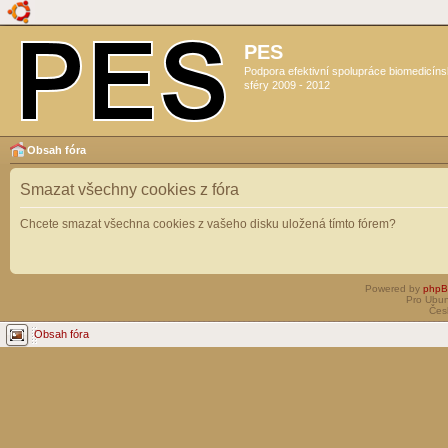
PES
Podpora efektivní spolupráce biomedicín
sféry 2009 - 2012
Obsah fóra
Smazat všechny cookies z fóra
Chcete smazat všechna cookies z vašeho disku uložená tímto fórem?
Powered by
php
Pro Ubun
Čes
Obsah fóra