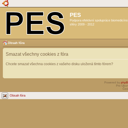
PES
Podpora efektivní spolupráce biomedicín
sféry 2009 - 2012
Obsah fóra
Smazat všechny cookies z fóra
Chcete smazat všechna cookies z vašeho disku uložená tímto fórem?
Powered by
php
Pro Ubun
Čes
Obsah fóra