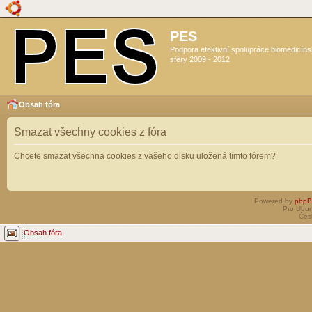
PES
Podpora efektivní spolupráce biomedicín
sféry 2009 - 2012
Obsah fóra
Smazat všechny cookies z fóra
Chcete smazat všechna cookies z vašeho disku uložená tímto fórem?
Powered by
php
Pro Ubun
Čes
Obsah fóra