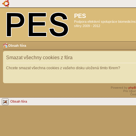
PES
Podpora efektivní spolupráce biomedicín
sféry 2009 - 2012
Obsah fóra
Smazat všechny cookies z fóra
Chcete smazat všechna cookies z vašeho disku uložená tímto fórem?
Powered by
php
Pro Ubun
Čes
Obsah fóra