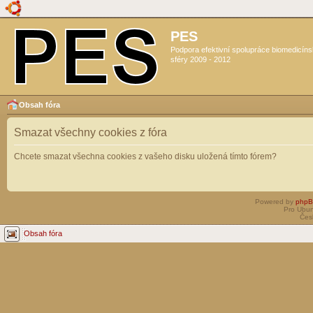
PES
Podpora efektivní spolupráce biomedicín
sféry 2009 - 2012
Obsah fóra
Smazat všechny cookies z fóra
Chcete smazat všechna cookies z vašeho disku uložená tímto fórem?
Powered by
php
Pro Ubun
Čes
Obsah fóra