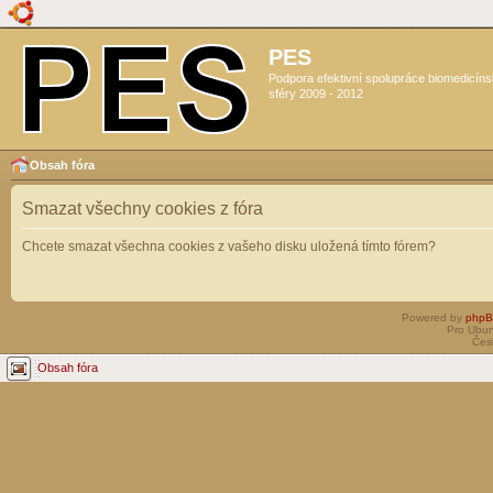
PES
Podpora efektivní spolupráce biomedicín
sféry 2009 - 2012
Obsah fóra
Smazat všechny cookies z fóra
Chcete smazat všechna cookies z vašeho disku uložená tímto fórem?
Powered by
php
Pro Ubun
Čes
Obsah fóra