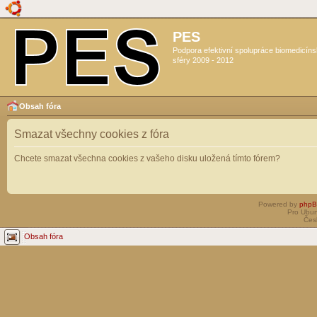
PES
Podpora efektivní spolupráce biomedicín
sféry 2009 - 2012
Obsah fóra
Smazat všechny cookies z fóra
Chcete smazat všechna cookies z vašeho disku uložená tímto fórem?
Powered by
php
Pro Ubun
Čes
Obsah fóra