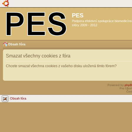
PES
Podpora efektivní spolupráce biomedicín
sféry 2009 - 2012
Obsah fóra
Smazat všechny cookies z fóra
Chcete smazat všechna cookies z vašeho disku uložená tímto fórem?
Powered by
php
Pro Ubun
Čes
Obsah fóra